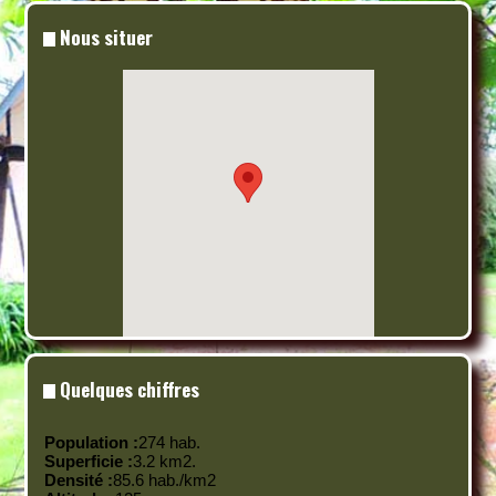
Nous situer
Quelques chiffres
Population :
274 hab.
Superficie :
3.2 km
2
.
Densité :
85.6 hab./km
2